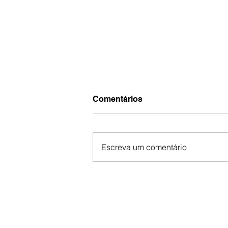
Comentários
Escreva um comentário
Você não está sozinho:
Junte-se a nós na 4ª
Conferência da
Comunidade da Esperança.