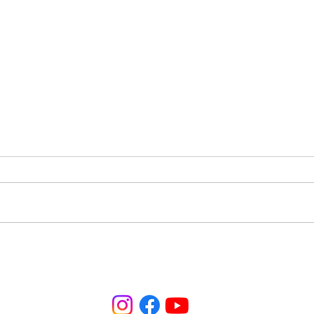
Pré-Conferência Ouse
Naza
Sonhar: um tempo de
Brot
renovo e esperança.