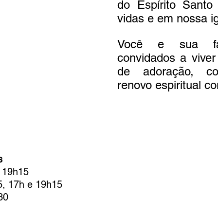
do Espírito Santo
vidas e em nossa ig
o
Bazar Missionário
Você e sua fam
convidados a viver
de adoração, c
renovo espiritual c
s
e 19h15
5, 17h e 19h15
30