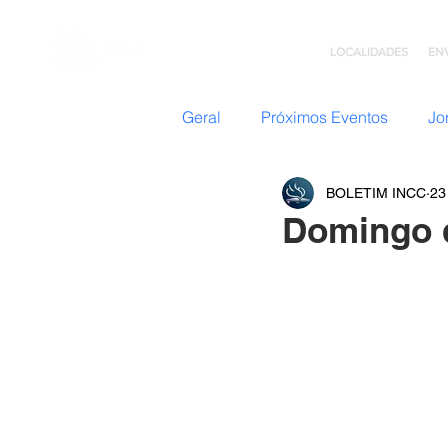
LOCALIDADES
EN
Geral
Próximos Eventos
Jo
BOLETIM INCC
23
Nazateen (Adolescentes)
Domingo 
Missões
GC: Grupo de C
Flavio Valvassoura
Acolhi
Retiro com Deus
Teatro I