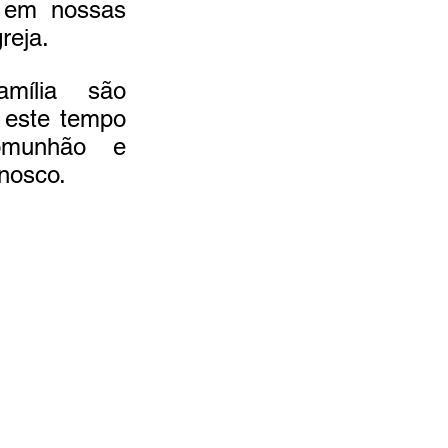
 em nossas 
reja.
ília são 
 este tempo 
omunhão e 
onosco.