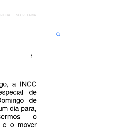
RIBUA
SECRETARIA
ens de Honra
 Jaime Kratz
go, a INCC 
pecial de 
Domingo de 
Kingdom
m dia para, 
ecermos o 
 e o mover 
I
Hope Day