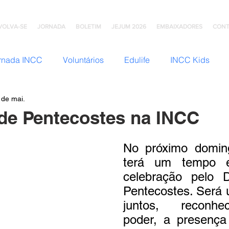
VOLVA-SE
JORNADA
BOLETIM
JEJUM 2026
EMBAIXADORES
CONT
rnada INCC
Voluntários
Edulife
INCC Kids
 de mai.
JNI (Jovens)
Somos Família
Mulheres INCC
Hom
de Pentecostes na INCC
omunhão
Testemunhos
Grupo Ana Brasil
Colégio
No próximo domin
terá um tempo es
celebração pelo 
mento
INCC Extensões
Nazareno Central Music
Pentecostes. Será u
juntos, reconh
poder, a presença
NCC
Artesanato INCC
ACORD
ABRA-TE
DN