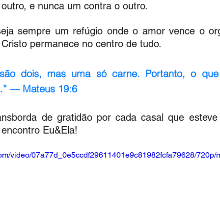
 outro, e nunca um contra o outro.
eja sempre um refúgio onde o amor vence o orgu
 Cristo permanece no centro de tudo. 
são dois, mas uma só carne. Portanto, o que 
.” — Mateus 19:6
nsborda de gratidão por cada casal que esteve 
encontro Eu&Ela! 
ic.com/video/07a77d_0e5ccdf29611401e9c81982fcfa79628/720p/m