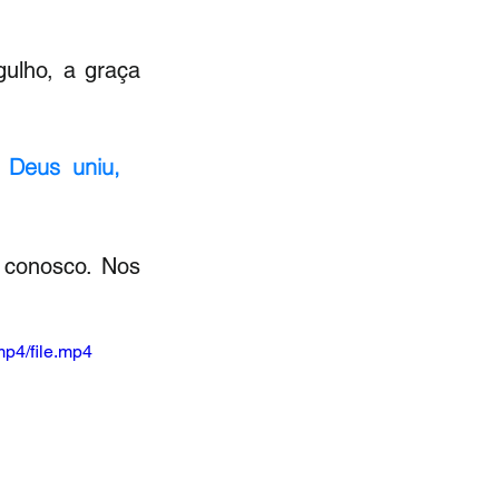
lho, a graça 
Deus uniu, 
conosco. Nos 
p4/file.mp4