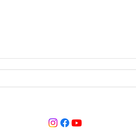
Ministério Recomeços: Mais
Enco
um encontro que foi
ELA 
marcado pela glória de
sobr
Deus.
cas