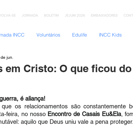
VOLVA-SE
JORNADA
BOLETIM
JEJUM 2026
EMBAIXADORES
CONT
rnada INCC
Voluntários
Edulife
INCC Kids
 de jun.
JNI (Jovens)
Somos Família
Mulheres INCC
Hom
s em Cristo: O que ficou d
omunhão
Testemunhos
Grupo Ana Brasil
Colégio
uerra, é aliança!
que os relacionamentos são constantemente b
mento
INCC Extensões
Nazareno Central Music
a-feira, no nosso 
Encontro de Casais Eu&Ela
, fo
tável: aquilo que Deus uniu vale a pena proteger.
NCC
Artesanato INCC
ACORD
ABRA-TE
DN