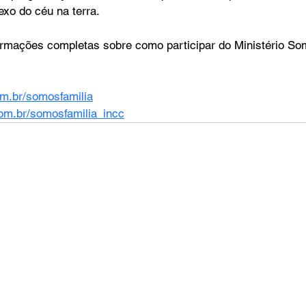
exo do céu na terra.
formações completas sobre como participar do Ministério So
m.br/somosfamilia
om.br/somosfamilia_incc