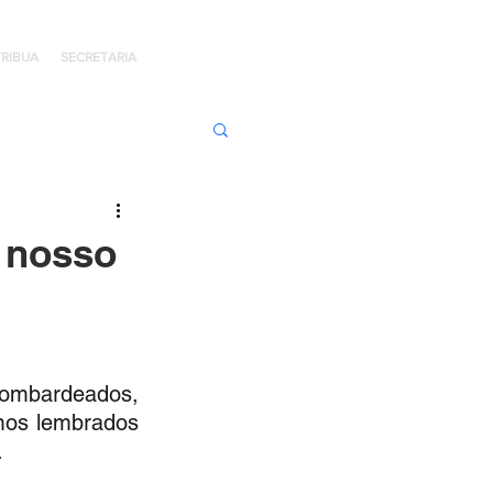
RIBUA
SECRETARIA
ens de Honra
o nosso
 Jaime Kratz
ombardeados, 
Kingdom
mos lembrados 
 
I
Hope Day