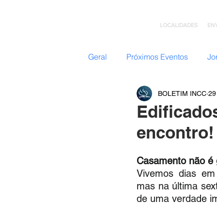
LOCALIDADES
EN
Geral
Próximos Eventos
Jo
BOLETIM INCC
29
Nazateen (Adolescentes)
Edificado
encontro!
Missões
GC: Grupo de C
Casamento não é g
Vivemos dias em 
Flavio Valvassoura
Acolhi
mas na última sext
de uma verdade imu
Retiro com Deus
Teatro I