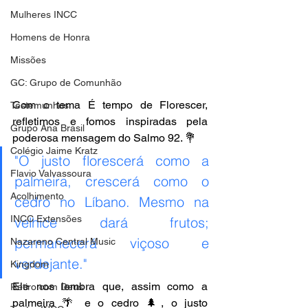
Mulheres INCC
Homens de Honra
Missões
GC: Grupo de Comunhão
Com o tema É tempo de Florescer, 
Testemunhos
refletimos e fomos inspiradas pela 
Grupo Ana Brasil
poderosa mensagem do Salmo 92. 💐
Colégio Jaime Kratz
"O justo florescerá como a 
Flavio Valvassoura
palmeira, crescerá como o 
Acolhimento
cedro no Líbano. Mesmo na 
INCC Extensões
velhice dará frutos; 
permanecerá viçoso e 
Nazareno Central Music
verdejante."
Kingdom
Ele nos lembra que, assim como a 
Retiro com Deus
palmeira 🌴 e o cedro 🌲, o justo 