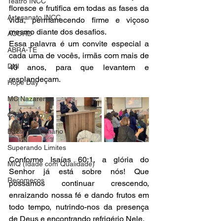
Teatro INCC
floresce e frutifica em todas as fases da 
Artesanato INCC
vida, permanecendo firme e viçoso 
mesmo diante dos desafios.
ACORD
Essa palavra é um convite especial a 
ABRA-TE
cada uma de vocês, irmãs com mais de 
DNI
40 anos, para que levantem e 
resplandeçam. 
Hope Day
MC Nazarenos
Compaixão
Bazar Missionário
Superando Limites
Conforme Isaías 60:1, a glória do 
MIQ (Idade com Qualidade)
Senhor já está sobre nós! Que 
Recomeços
possamos continuar crescendo, 
enraizando nossa fé e dando frutos em 
todo tempo, nutrindo-nos da presença 
de Deus e encontrando refrigério Nele. 