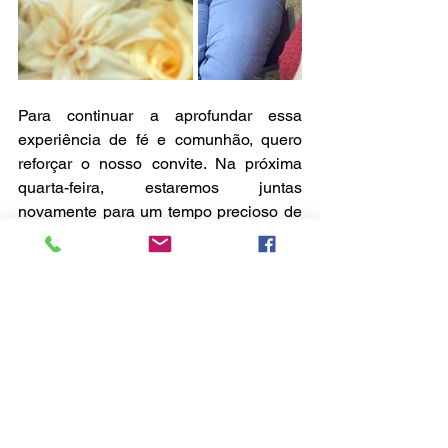
Para continuar a aprofundar essa 
experiência de fé e comunhão, quero 
reforçar o nosso convite. Na próxima 
quarta-feira, estaremos juntas 
novamente para um tempo precioso de 
meditação na Palavra e de partilha. 
Venha e, se sentir no coração, traga 
uma amiga para florescer conosco! 
📆Dia: 20/08/2025
⏰Horário: 14h30
📍Local: Na Capela da INCC
Esperamos ansiosamente por você 
para mais um encontro inesquecível.