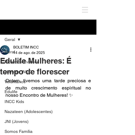
Post
Geral
BOLETIM INCC
Geral
14 de ago. de 2025
Edulife Mulheres: É
Próximos Eventos
tempo de florescer
Jornada INCC
Ontem, tivemos uma tarde preciosa e 
Voluntários
de muito crescimento espiritual no 
Edulife
nosso Encontro de Mulheres! ✨
INCC Kids
Nazateen (Adolescentes)
JNI (Jovens)
Somos Família