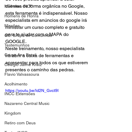
clientes de forma orgânica no Google, 
Mulheres INCC
esta ferramenta é indispensável. Nosso 
Homens de Honra
especialista em anúncios do google irá 
Missões
ministrar um curso completo e gratuito 
para te ajudar com o MAPA do 
GC: Grupo de Comunhão
GOOGLE.  
Testemunhos
Neste treinamento, nosso especialista 
Grupo Ana Brasil
irá abrir a caixa de ferramentas e 
apresentar para todos os que estiverem 
Colégio Jaime Kratz
presentes o caminho das pedras.
Flavio Valvassoura
Acolhimento
https://youtu.be/Id2N_Gvct9I
INCC Extensões
Nazareno Central Music
Kingdom
Retiro com Deus