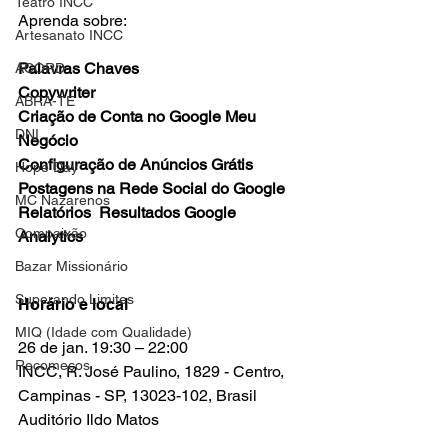
Teatro INCC
Aprenda sobre: 
Artesanato INCC
Palavras Chaves 
ACORD
Copywriter
ABRA-TE
Criação de Conta no Google Meu 
DNI
Negócio 
Configuração de Anúncios Grátis
Hope Day
Postagens na Rede Social do Google
MC Nazarenos
Relatórios  Resultados Google 
Compaixão
Analytics
Bazar Missionário
Superando Limites
Horário e local
MIQ (Idade com Qualidade)
26 de jan. 19:30 – 22:00
Recomeços
INCC, R. José Paulino, 1829 - Centro, 
Campinas - SP, 13023-102, Brasil
Auditório Ildo Matos