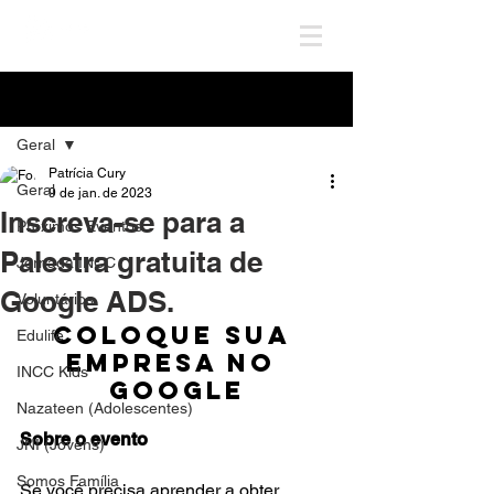
Post
Geral
Patrícia Cury
Geral
9 de jan. de 2023
Inscreva-se para a
Próximos Eventos
Palestra gratuita de
Jornada INCC
Google ADS.
Voluntários
Coloque Sua 
Edulife
Empresa no 
INCC Kids
Google
Nazateen (Adolescentes)
Sobre o evento
JNI (Jovens)
Somos Família
Se você precisa aprender a obter 