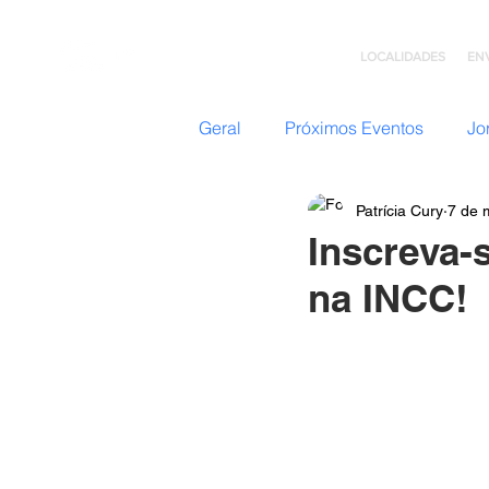
LOCALIDADES
EN
Geral
Próximos Eventos
Jo
Patrícia Cury
7 de 
Nazateen (Adolescentes)
Inscreva-
na INCC!
Missões
GC: Grupo de C
Flavio Valvassoura
Acolhi
Retiro com Deus
Teatro I