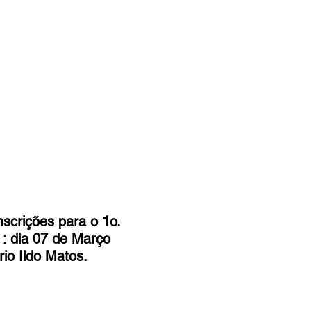
o
Bazar Missionário
scrições para o 1o. 
: dia 07 de Março 
io Ildo Matos. 