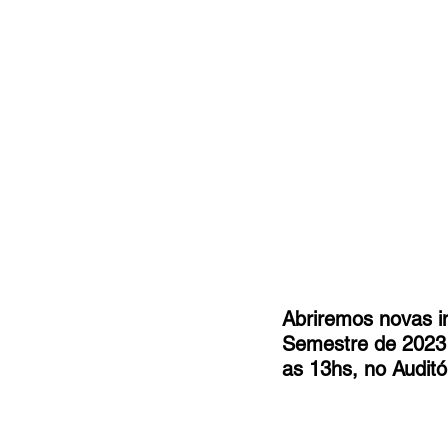
MC Nazarenos
Compaixã
Abriremos novas in
Semestre de 2023 
as 13hs, no Auditór