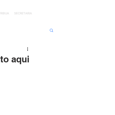
RIBUA
SECRETARIA
ens de Honra
to aqui
 Jaime Kratz
Kingdom
I
Hope Day