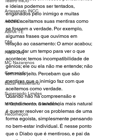
Teatro INCC
e ideias podemos ser tentados, 
Artesanato INCC
enganados pelo inimigo e muitas 
vezes aceitamos suas mentiras como 
ACORD
se fossem a verdade. Por exemplo, 
ABRA-TE
algumas frases que ouvimos em 
DNI
relação ao casamento: O amor acabou; 
vamos dar um tempo para ver o que 
Hope Day
acontece; temos incompatibilidade de 
MC Nazarenos
gênios; ele ou ela não me entende; não 
Compaixão
tem mais jeito. Percebam que são 
mentiras que o inimigo faz com que 
Bazar Missionário
aceitemos como verdade.
Superando Limites
Quando não há compreensão e 
entendimento, a tendência mais natural 
MIQ (Idade com Qualidade)
é querer resolver os problemas de uma 
Recomeços
forma egoísta, simplesmente pensando 
no bem-estar individual. É nesse ponto 
que o Diabo que é mentiroso, e pai da 