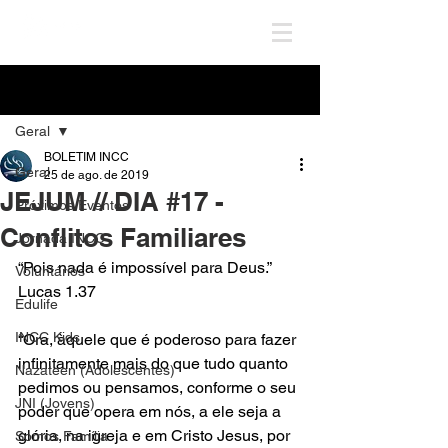
Post
Geral
BOLETIM INCC
Geral
25 de ago. de 2019
JEJUM // DIA #17 -
Próximos Eventos
Conflitos Familiares
Jornada INCC
“Pois nada é impossível para Deus.”
Voluntários
Lucas 1.37
Edulife
INCC Kids
“Ora, àquele que é poderoso para fazer 
infinitamente mais do que tudo quanto 
Nazateen (Adolescentes)
pedimos ou pensamos, conforme o seu 
JNI (Jovens)
poder que opera em nós, a ele seja a 
glória, na igreja e em Cristo Jesus, por 
Somos Família