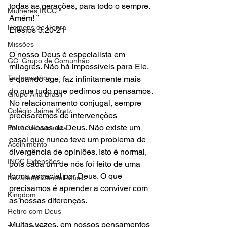
todas as gerações, para todo o sempre. 
Mulheres INCC
Amém! ”
Homens de Honra
Efésios 3.20-21
Missões
O nosso Deus é especialista em 
GC: Grupo de Comunhão
milagres. Não há impossíveis para Ele, 
Testemunhos
e quando age, faz infinitamente mais 
do que tudo que pedimos ou pensamos.
Grupo Ana Brasil
No relacionamento conjugal, sempre 
Colégio Jaime Kratz
precisaremos de intervenções 
miraculosas de Deus. Não existe um 
Flavio Valvassoura
casal que nunca teve um problema de 
Acolhimento
divergência de opiniões. Isto é normal, 
INCC Extensões
pois cada um de nós foi feito de uma 
forma especial por Deus. O que 
Nazareno Central Music
precisamos é aprender a conviver com 
Kingdom
as nossas diferenças.
Retiro com Deus
Muitas vezes, em nossos pensamentos 