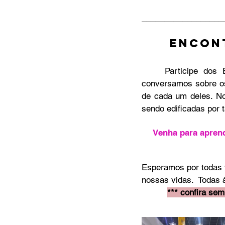
__________________
ENCON
	Participe dos Estudo Bíblico com a Pra. Patricia Cury num tempo entre irmãs onde 
conversamos sobre os 
de cada um deles. No
sendo edificadas por 
Venha para aprend
Esperamos por todas 
nossas vidas.  Todas 
*** confira sem