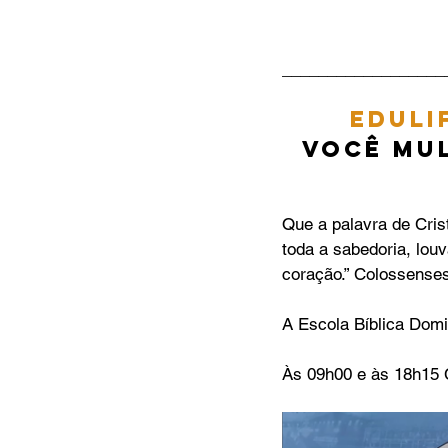
__________________
EDULi
Você mul
Que a palavra de Cri
toda a sabedoria, lou
coração.” ‭‭Colossenses‬ 
A Escola Bíblica Domi
Às 09h00 e às 18h15 C