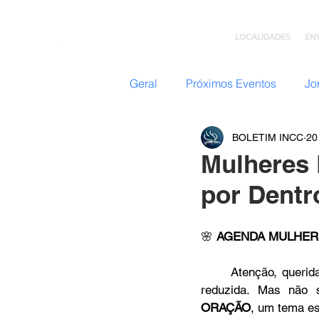
LOCALIDADES
EN
Geral
Próximos Eventos
Jo
BOLETIM INCC
20
Nazateen (Adolescentes)
Mulheres 
por Dentr
Missões
GC: Grupo de C
🌸 
AGENDA MULHERE
Flavio Valvassoura
Acolhi
	Atenção, queridas irmãs! Julho chegou e, por ser um mês de férias, nossa agenda estará 
ORAÇÃO
, um tema es
Retiro com Deus
Teatro I