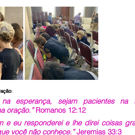
o
Bazar Missionário
ração
:
 na esperança, sejam pacientes na tri
a oração.” 
Romanos 12:12
 e eu responderei e lhe direi coisas gra
que você não conhece.” 
Jeremias 33:3