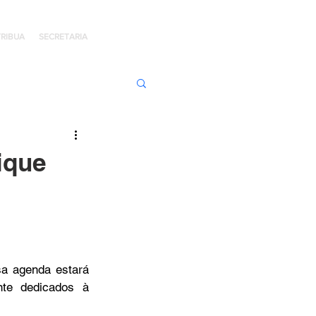
RIBUA
SECRETARIA
ens de Honra
ique
 Jaime Kratz
Kingdom
reduzida. Mas não se preocupe: teremos encontros preciosos, especialmente dedicados à 
I
Hope Day