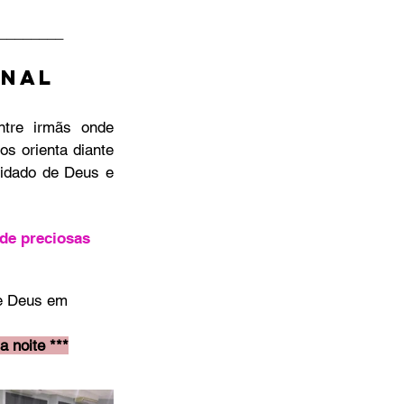
________
NAL 
s orienta diante 
idado de Deus e 
de preciosas 
de Deus em 
 noite ***