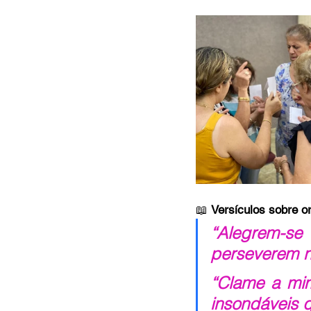
MC Nazarenos
Compaixã
📖 
Versículos sobre o
“Alegrem-se
perseverem n
“Clame a mim
insondáveis 