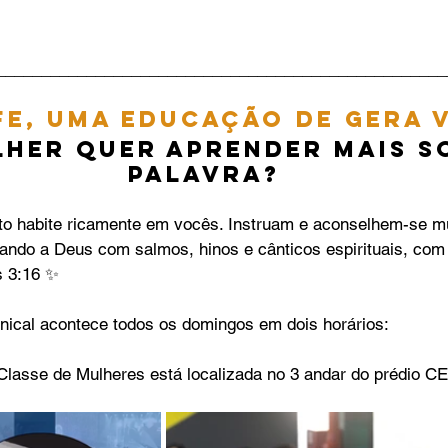
__________________________________________________
fe, uma educação de gera 
her quer aprender mais so
Palavra?
sto habite ricamente em vocês. Instruam e aconselhem-se 
vando a Deus com salmos, hinos e cânticos espirituais, com 
‭3‬:‭16‬ ✨
nical acontece todos os domingos em dois horários:
lasse de Mulheres está localizada no 3 andar do prédio CE