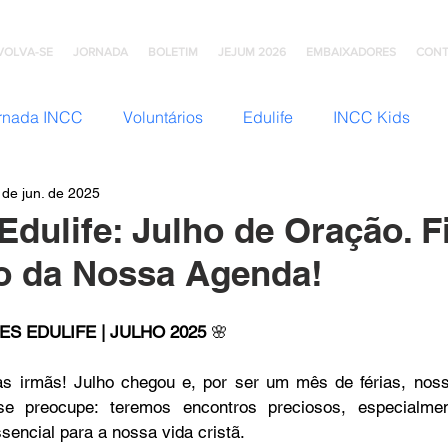
VOLVA-SE
JORNADA
BOLETIM
JEJUM 2026
EMBAIXADORES
CONT
rnada INCC
Voluntários
Edulife
INCC Kids
 de jun. de 2025
JNI (Jovens)
Somos Família
Mulheres INCC
Hom
Edulife: Julho de Oração. F
o da Nossa Agenda!
omunhão
Testemunhos
Grupo Ana Brasil
Colégio
S EDULIFE | JULHO 2025
 🌸
mento
INCC Extensões
Nazareno Central Music
sencial para a nossa vida cristã. 
NCC
Artesanato INCC
ACORD
ABRA-TE
DN