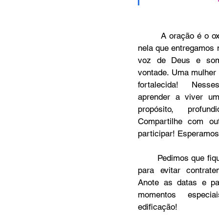
	 A oração é o oxigênio da nossa alma. É 
nela que entregamos 
voz de Deus e som
vontade. Uma mulher 
fortalecida! Ness
aprender a viver u
propósito, profund
Compartilhe com ou
participar! Esperamos
	Pedimos que fique atenta à programação, 
para evitar contrat
Anote as datas e pa
momentos especi
edificação!