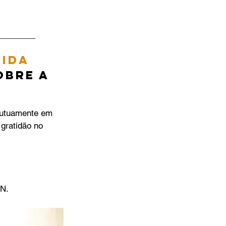
________
vida
bre a 
mutuamente em 
gratidão no 
N. 