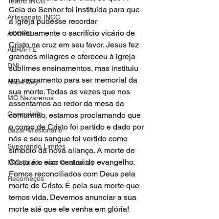
Teatro INCC
Ceia do Senhor foi instituída para que 
Artesanato INCC
a igreja pudesse recordar 
continuamente o sacrifício vicário de 
ACORD
Cristo na cruz em seu favor. Jesus fez 
ABRA-TE
grandes milagres e ofereceu à igreja 
DNI
sublimes ensinamentos, mas instituiu 
um sacramento para ser memorial da 
Hope Day
sua morte. Todas as vezes que nos 
MC Nazarenos
assentamos ao redor da mesa da 
Compaixão
comunhão, estamos proclamando que 
o corpo de Cristo foi partido e dado por 
Bazar Missionário
nós e seu sangue foi vertido como 
Superando Limites
símbolo da nova aliança. A morte de 
Cristo é o eixo central do evangelho. 
MIQ (Idade com Qualidade)
Fomos reconciliados com Deus pela 
Recomeços
morte de Cristo. É pela sua morte que 
temos vida. Devemos anunciar a sua 
morte até que ele venha em glória!