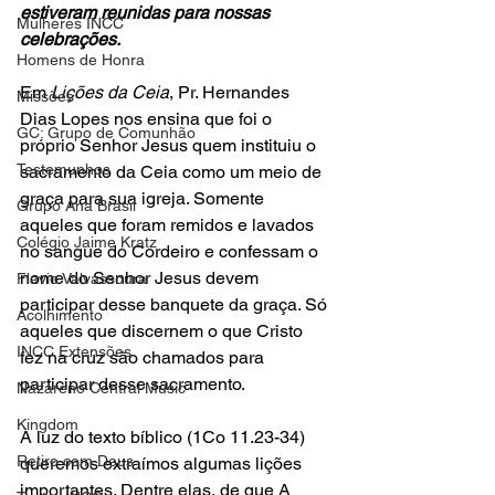
estiveram reunidas para nossas 
Mulheres INCC
celebrações.
Homens de Honra
Em 
Lições da Ceia
, Pr. Hernandes 
Missões
Dias Lopes nos ensina que foi o 
GC: Grupo de Comunhão
próprio Senhor Jesus quem instituiu o 
Testemunhos
sacramento da Ceia como um meio de 
graça para sua igreja. Somente 
Grupo Ana Brasil
aqueles que foram remidos e lavados 
Colégio Jaime Kratz
no sangue do Cordeiro e confessam o 
nome do Senhor Jesus devem 
Flavio Valvassoura
participar desse banquete da graça. Só 
Acolhimento
aqueles que discernem o que Cristo 
INCC Extensões
fez na cruz são chamados para 
participar desse sacramento. 
Nazareno Central Music
Kingdom
À luz do texto bíblico (1Co 11.23-34) 
Retiro com Deus
queremos extraímos algumas lições 
importantes. Dentre elas, de que A 