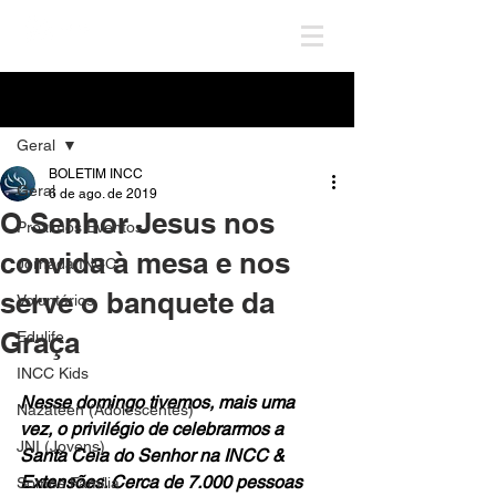
Post
Geral
BOLETIM INCC
Geral
6 de ago. de 2019
O Senhor Jesus nos
Próximos Eventos
convida à mesa e nos
Jornada INCC
serve o banquete da
Voluntários
Graça
Edulife
INCC Kids
Nesse domingo tivemos, mais uma 
Nazateen (Adolescentes)
vez, o privilégio de celebrarmos a 
JNI (Jovens)
Santa Ceia do Senhor na INCC & 
Extensões. Cerca de 7.000 pessoas 
Somos Família