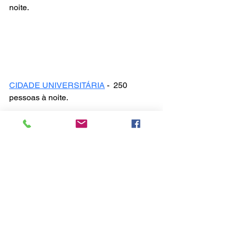
noite.
CIDADE UNIVERSITÁRIA
 -  250 
pessoas à noite.
LAR DOS VELHINHOS - Estiveram 
conosco cerca de 70 pessoas pela 
manhã. 