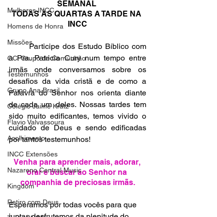
SEMANAL 
Mulheres INCC
TODAS ÀS QUARTAS A TARDE NA 
INCC
Homens de Honra
Missões
	Participe dos Estudo Bíblico com 
a Pra. Patricia Cury num tempo entre 
GC: Grupo de Comunhão
irmãs onde conversamos sobre os 
Testemunhos
desafios da vida cristã e de como a 
Grupo Ana Brasil
Palavra do Senhor nos orienta diante 
de cada um deles. Nossas tardes tem 
Colégio Jaime Kratz
sido muito edificantes, temos vivido o 
Flavio Valvassoura
cuidado de Deus e sendo edificadas 
Acolhimento
por tantos testemunhos! 
INCC Extensões
Venha para aprender mais, adorar, 
Nazareno Central Music
orar e buscar ao Senhor na 
companhia de preciosas irmãs.
Kingdom
Retiro com Deus
Esperamos por todas vocês para que 
juntas desfrutemos da plenitude do 