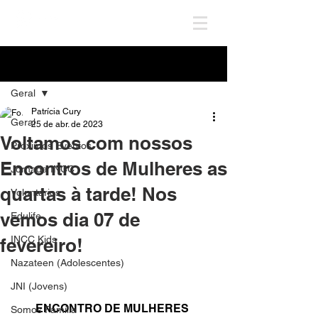
Post
Geral
Patrícia Cury
Geral
25 de abr. de 2023
Voltamos com nossos
Próximos Eventos
Encontros de Mulheres as
Jornada INCC
quartas à tarde! Nos
Voluntários
vemos dia 07 de
Edulife
INCC Kids
fevereiro!
Nazateen (Adolescentes)
JNI (Jovens)
ENCONTRO DE MULHERES 
Somos Família