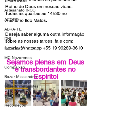
Teatro INCC
Reino de Deus em nossas vidas.  
Artesanato INCC
Todas às quartas as 14h30 no 
ACORD
Auditório Ildo Matos.
ABRA-TE
Deseja saber alguma outra informação 
DNI
sobre as nossas tardes, fale com:
Leticia- Whatsapp +55 19 99289-3610
Hope Day
MC Nazarenos
Sejamos plenas em Deus 
Compaixão
e transbordantes no 
Espirito!
Bazar Missionário
Superando Limites
MIQ (Idade com Qualidade)
Recomeços