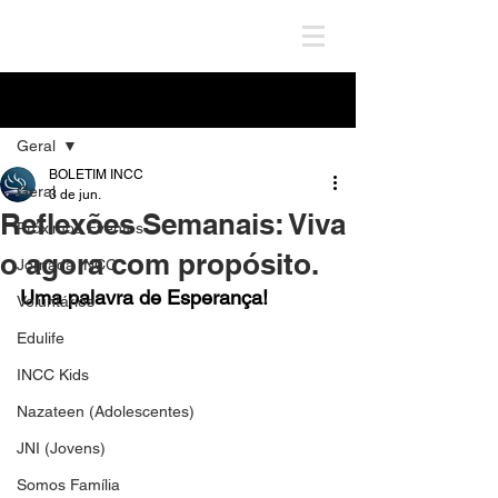
Post
Geral
BOLETIM INCC
Geral
3 de jun.
Reflexões Semanais: Viva
Próximos Eventos
o agora com propósito.
Jornada INCC
Uma palavra de Esperança!
Voluntários
Edulife
INCC Kids
Nazateen (Adolescentes)
JNI (Jovens)
Somos Família