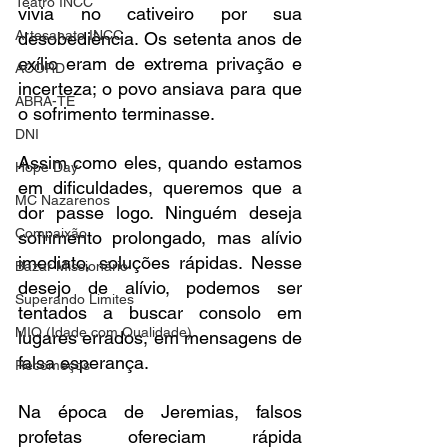
Teatro INCC
vivia no cativeiro por sua 
Artesanato INCC
desobediência. Os setenta anos de 
exílio eram de extrema privação e 
ACORD
incerteza; o povo ansiava para que 
ABRA-TE
o sofrimento terminasse.
DNI
Assim como eles, quando estamos 
Hope Day
em dificuldades, queremos que a 
MC Nazarenos
dor passe logo. Ninguém deseja 
Compaixão
sofrimento prolongado, mas alívio 
imediato, soluções rápidas. Nesse 
Bazar Missionário
desejo de alívio, podemos ser 
Superando Limites
tentados a buscar consolo em 
MIQ (Idade com Qualidade)
lugares errados, em mensagens de 
falsa esperança.
Recomeços
Na época de Jeremias, falsos 
profetas ofereciam rápida 