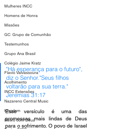
Mulheres INCC
Homens de Honra
Missões
GC: Grupo de Comunhão
Testemunhos
Grupo Ana Brasil
Colégio Jaime Kratz
"Há esperança para o futuro", 
Flavio Valvassoura
diz o Senhor."Seus filhos 
Acolhimento
voltarão para sua terra." 
INCC Extensões
Jeremias 31:17
Nazareno Central Music
Kingdom
Esse versículo é uma das 
promessas mais lindas de Deus 
Retiro com Deus
para o sofrimento. O povo de Israel 