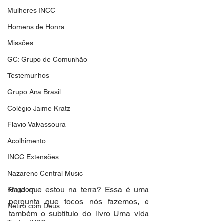
Mulheres INCC
Homens de Honra
Missões
GC: Grupo de Comunhão
Testemunhos
Grupo Ana Brasil
Colégio Jaime Kratz
Flavio Valvassoura
Acolhimento
INCC Extensões
Nazareno Central Music
Para que estou na terra? Essa é uma 
Kingdom
pergunta que todos nós fazemos, é 
Retiro com Deus
também o subtítulo do livro Uma vida 