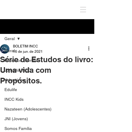
Post
Geral
BOLETIM INCC
Geral
16 de jun. de 2021
Série de Estudos do livro:
Próximos Eventos
Uma vida com
Jornada INCC
Propósitos.
Voluntários
Edulife
INCC Kids
Nazateen (Adolescentes)
JNI (Jovens)
Somos Família