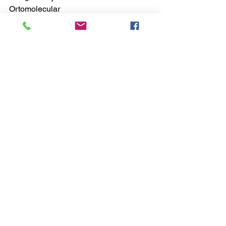
Ortomolecular 
Mestre em Saúde Coletiva
Docente da Faculdade de Medicina da 
PUC- Campinas
Pra. Patricia Cury
Historiadora formada pela 
Universidade de São Paulo
Pós graduada em Educação
Teologia pelo Seminário Nazareno 
Pastora de Projetos e Comunicação 
INCC