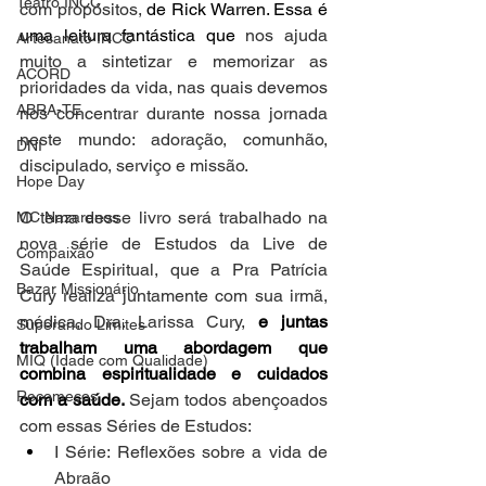
Teatro INCC
com propósitos,
 de Rick Warren. Essa é 
uma leitura fantástica que
 nos ajuda 
Artesanato INCC
muito a sintetizar e memorizar as 
ACORD
prioridades da vida, nas quais devemos 
ABRA-TE
nos concentrar durante nossa jornada 
neste mundo: adoração, comunhão, 
DNI
discipulado, serviço e missão. 
Hope Day
O tema desse livro será trabalhado na 
MC Nazarenos
nova série de Estudos da Live de 
Compaixão
Saúde Espiritual, que a Pra Patrícia 
Bazar Missionário
Cury realiza juntamente com sua irmã, 
médica, Dra. Larissa Cury, 
e juntas 
Superando Limites
trabalham uma abordagem que 
MIQ (Idade com Qualidade)
combina espiritualidade e cuidados 
Recomeços
com a saúde.
 Sejam todos abençoados 
com essas Séries de Estudos:
I Série: Reflexões sobre a vida de 
Abraão