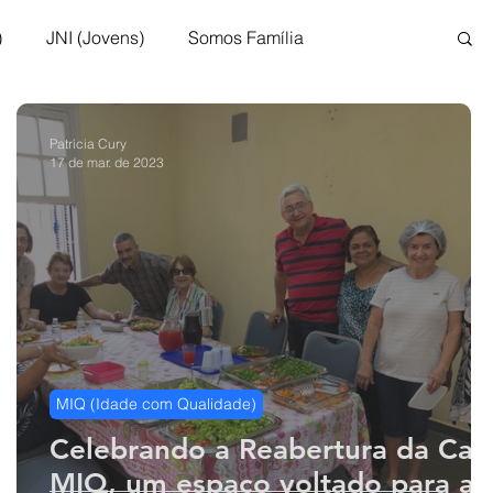
)
JNI (Jovens)
Somos Família
Brasil
Colégio Jaime Kratz
Patrícia Cury
17 de mar. de 2023
m Deus
Teatro INCC
Artesanato INCC
MIQ (Idade com Qualidade)
Celebrando a Reabertura da Cas
MIQ, um espaço voltado para a