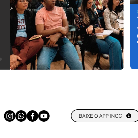
m
!
ja
s
BAIXE O APP INCC