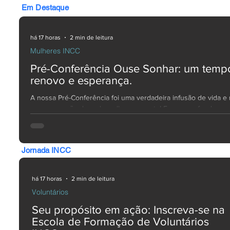
Em Destaque
há 17 horas
2 min de leitura
Mulheres INCC
Pré-Conferência Ouse Sonhar: um temp
renovo e esperança.
A nossa Pré-Conferência foi uma verdadeira infusão de vida e
para o coração de cada mulher presente! Fomos profundamen
abençoadas pela ministração da Michele do Pandeiro, que nos
uma palavra viva e cheia de esperança: continue lavando as re
Mesmo quando parecer que os seus esforços não trouxeram 
Jornada INCC
resultado esperado, não desista. Continue orando, louvando e
permanecendo firme, porque Deus continua trabalhando no se
mesmo quando os seus olhos ainda nã
há 17 horas
2 min de leitura
Voluntários
Seu propósito em ação: Inscreva-se na
Escola de Formação de Voluntários