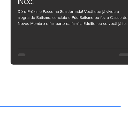
INCC.
Dê o Próximo Passo na Sua Jornada! Você que já viveu a
alegria do Batismo, concluiu o Pós-Batismo ou fez a Classe de
Novos Membro e faz parte da família Edulife, ou se você já te
mais de 5 anos de Igreja, temos um convite especial para você
Deus tem nos capacitado para grandes coisas, mas a nossa
caminhada não para por aí. Chegou a hora de dar mais um
passo no seu crescimento espiritual e na sua vocação na Igre
do Nazareno Central de Campinas! Estão abertas as matrícula