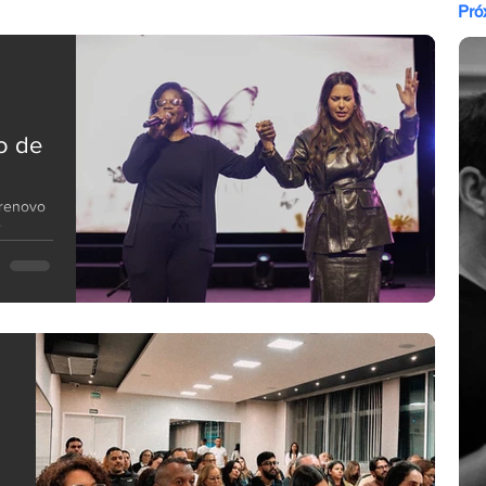
Pró
o de
 renovo
te
 trouxe
des!
o
creto,