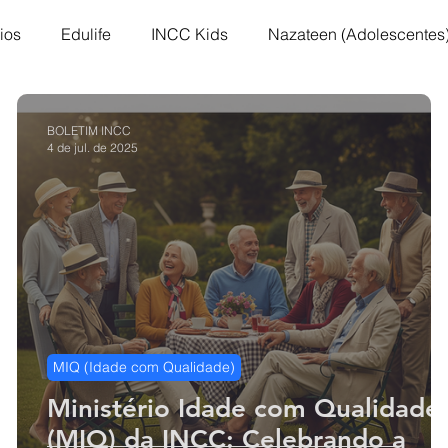
ios
Edulife
INCC Kids
Nazateen (Adolescentes
GC: Grupo de Comunhão
Testemunhos
Grupo Ana 
BOLETIM INCC
4 de jul. de 2025
es
Nazareno Central Music
Kingdom
Retiro co
 Nazarenos
Compaixão
Bazar Missionário
MIQ (Idade com Qualidade)
Ministério Idade com Qualidade
r
(MIQ) da INCC: Celebrando a