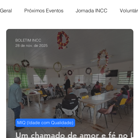
Geral
Próximos Eventos
Jornada INCC
Voluntár
Mulheres INCC
Homens de Honra
Missões
BOLETIM INCC
28 de nov. de 2025
Flavio Valvassoura
Acolhimento
INCC Extensõ
ACORD
ABRA-TE
DNI
Hope Day
MC
MIQ (Idade com Qualidade)
Um chamado de amor e fé no La