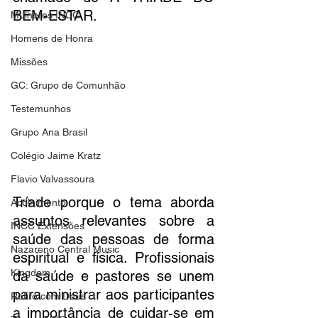
BEM-ESTAR. 
Mulheres INCC
Homens de Honra
Missões
GC: Grupo de Comunhão
Testemunhos
Grupo Ana Brasil
Colégio Jaime Kratz
Flavio Valvassoura
Tríade porque o tema aborda 
Acolhimento
assuntos relevantes sobre a 
INCC Extensões
saúde das pessoas de forma 
Nazareno Central Music
espiritual e física. Profissionais 
Kingdom
da saúde e pastores se unem 
para ministrar aos participantes 
Retiro com Deus
a importância de cuidar-se em 