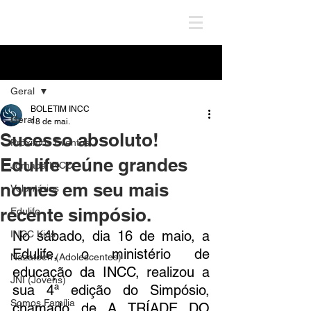
Post
Geral
BOLETIM INCC
Geral
18 de mai.
Sucesso absoluto!
Próximos Eventos
Edulife reúne grandes
Jornada INCC
nomes em seu mais
Voluntários
recente simpósio.
Edulife
No sábado, dia 16 de maio, a 
INCC Kids
Edulife, o ministério de 
Nazateen (Adolescentes)
educação da INCC, realizou a 
JNI (Jovens)
sua 4ª edição do Simpósio, 
Somos Família
chamado de A TRÍADE DO 