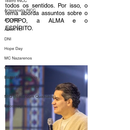
Teatro INCC
todos os sentidos. Por isso, o 
Artesanato INCC
tema aborda assuntos sobre o 
CORPO, a ALMA e o 
ACORD
ESPÍRITO. 
ABRA-TE
DNI
Hope Day
MC Nazarenos
Compaixão
Bazar Missionário
Superando Limites
MIQ (Idade com Qualidade)
Recomeços