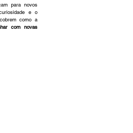
çam para novos 
riosidade e o 
scobrem como a 
nhar com novas 