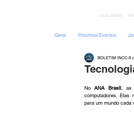
LOCALIDADES
EN
Geral
Próximos Eventos
Jo
BOLETIM INCC
8 
Nazateen (Adolescentes)
Tecnologi
Missões
GC: Grupo de C
No 
ANA Brasil
, as
computadores. Elas 
para um mundo cada v
Flavio Valvassoura
Acolhi
Retiro com Deus
Teatro I