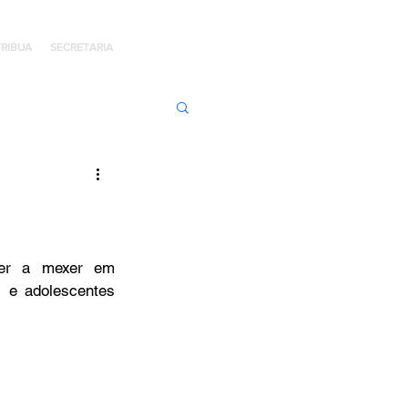
RIBUA
SECRETARIA
ens de Honra
 Jaime Kratz
er a mexer em 
 e adolescentes 
Kingdom
I
Hope Day