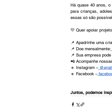
Há quase 40 anos, o 
para crianças, adoles
essas só são possíve
💛 Quer apoiar projet
📌 Apadrinhe uma cri
📌 Doe mensalmente:
📌 Sua empresa pode c
📲 Acompanhe nossas
🔹 Instagram –
@anab
🔹 Facebook –
facebo
Juntos, podemos inspi