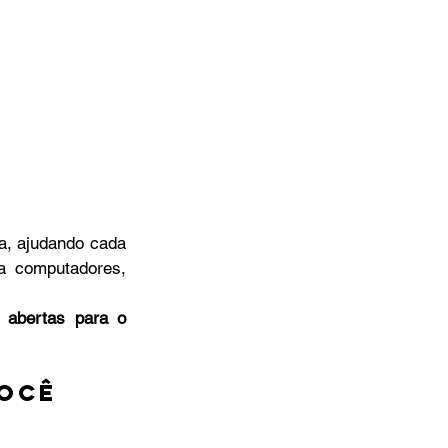
a, ajudando cada 
a computadores, 
 abertas para o 
ocê 