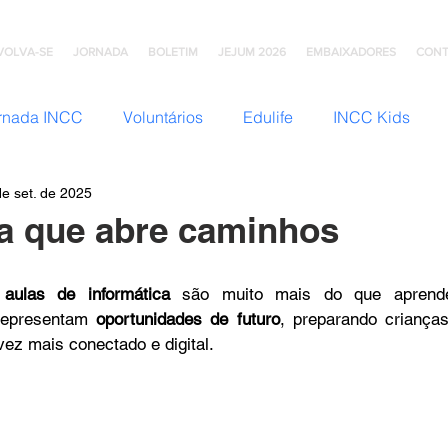
VOLVA-SE
JORNADA
BOLETIM
JEJUM 2026
EMBAIXADORES
CONT
rnada INCC
Voluntários
Edulife
INCC Kids
de set. de 2025
JNI (Jovens)
Somos Família
Mulheres INCC
Hom
a que abre caminhos
omunhão
Testemunhos
Grupo Ana Brasil
Colégio
 
aulas de informática
 são muito mais do que aprend
representam 
oportunidades de futuro
, preparando crianças
ez mais conectado e digital.
mento
INCC Extensões
Nazareno Central Music
NCC
Artesanato INCC
ACORD
ABRA-TE
DN