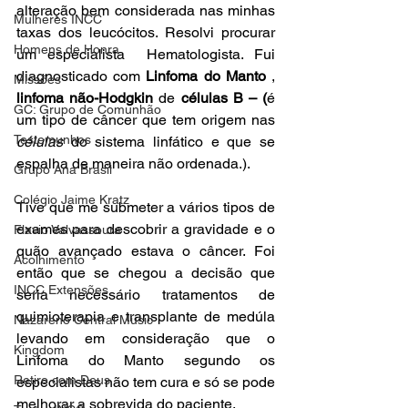
alteração bem considerada nas minhas 
Mulheres INCC
taxas dos leucócitos. Resolvi procurar  
Homens de Honra
um especialista  Hematologista. Fui 
diagnosticado com 
Linfoma do Manto
 , 
Missões
linfoma não-Hodgkin
 de 
células B – (
é 
GC: Grupo de Comunhão
um tipo de câncer que tem origem nas 
Testemunhos
células
 do sistema linfático e que se 
espalha de maneira não ordenada.). 
Grupo Ana Brasil
Colégio Jaime Kratz
Tive que me submeter a vários tipos de 
exames para descobrir a gravidade e o 
Flavio Valvassoura
quão avançado estava o câncer. Foi 
Acolhimento
então que se chegou a decisão que 
INCC Extensões
seria necessário tratamentos de 
quimioterapia e transplante de medúla 
Nazareno Central Music
levando em consideração que o 
Kingdom
Linfoma do Manto segundo os 
Retiro com Deus
especialistas não tem cura e só se pode 
melhorar a sobrevida do paciente.