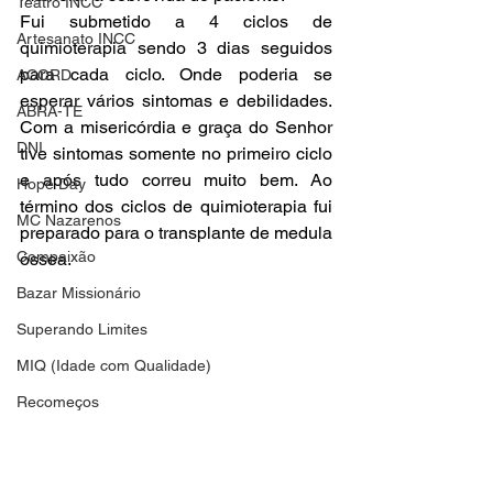
Teatro INCC
Fui submetido a 4 ciclos de 
Artesanato INCC
quimioterapia sendo 3 dias seguidos 
para cada ciclo. Onde poderia se 
ACORD
esperar vários sintomas e debilidades. 
ABRA-TE
Com a misericórdia e graça do Senhor 
DNI
tive sintomas somente no primeiro ciclo 
e após tudo correu muito bem. Ao 
Hope Day
término dos ciclos de quimioterapia fui 
MC Nazarenos
preparado para o transplante de medula 
Compaixão
óssea.
Bazar Missionário
Superando Limites
MIQ (Idade com Qualidade)
Recomeços