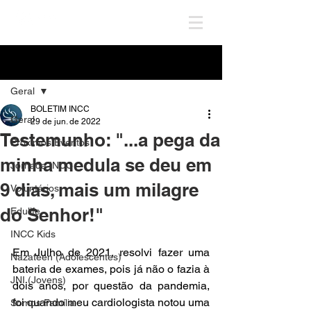
Post
Geral
BOLETIM INCC
Geral
29 de jun. de 2022
Testemunho: "...a pega da
Próximos Eventos
minha medula se deu em
Jornada INCC
9 dias, mais um milagre
Voluntários
do Senhor!"
Edulife
INCC Kids
Em Julho de 2021, resolvi fazer uma 
Nazateen (Adolescentes)
bateria de exames, pois já não o fazia à 
JNI (Jovens)
dois anos, por questão da pandemia,  
foi quando meu cardiologista notou uma 
Somos Família