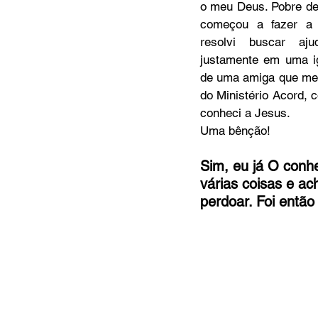
o meu Deus. Pobre de
começou a fazer a
resolvi buscar aju
MC Nazarenos
Compaixã
justamente em uma ig
de uma amiga que me in
do Ministério Acord, co
conheci a Jesus. 
Uma bênção!
Sim, eu já O conh
várias coisas e a
perdoar. Foi entã