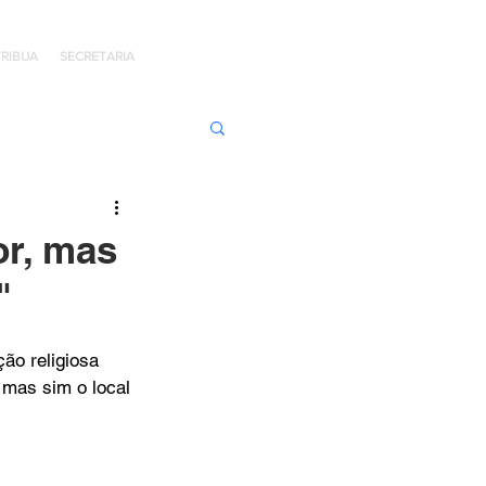
RIBUA
SECRETARIA
ens de Honra
or, mas
"
 Jaime Kratz
ão religiosa 
 mas sim o local 
Kingdom
I
Hope Day