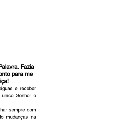
alavra. Fazia 
ronto para me 
ça! 
águas e receber 
único Senhor e 
nhar sempre com 
do mudanças na 