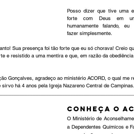
Posso dizer que tive uma ex
forte com Deus em um
humanamente falando, eu n
fazer simplesmente. 
anto! Sua presença foi tão forte que eu só chorava! Creio q
rte e resistido a uma mentira e que, em razão da obediência
ção Gonçalves, agradeço ao ministério ACORD, o qual me r
 sirvo há 4 anos pela Igreja Nazareno Central de Campinas
__________________________________________________
Conheça o A
O Ministério de Aconselhamen
a Dependentes Químicos e Fa