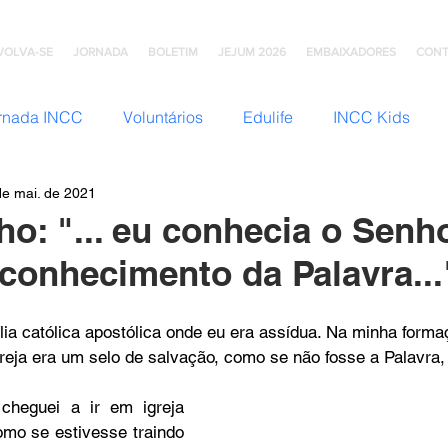
VOLVA-SE
JORNADA
BOLETIM
JEJUM 2026
EMBAIXADORES
CONT
rnada INCC
Voluntários
Edulife
INCC Kids
de mai. de 2021
JNI (Jovens)
Somos Família
Mulheres INCC
Hom
o: "... eu conhecia o Senh
 conhecimento da Palavra...
omunhão
Testemunhos
Grupo Ana Brasil
Colégio
ia católica apostólica onde eu era assídua. Na minha formaç
reja era um selo de salvação, como se não fosse a Palavra,
mento
INCC Extensões
Nazareno Central Music
cheguei a ir em igreja 
omo se estivesse traindo 
NCC
Artesanato INCC
ACORD
ABRA-TE
DN