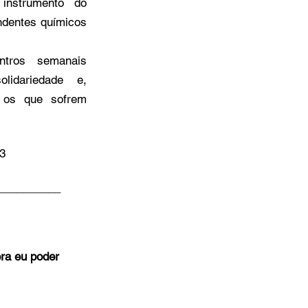
instrumento do 
ndentes químicos 
ntros semanais 
lidariedade e, 
 os que sofrem 
23
__________
ra eu poder 