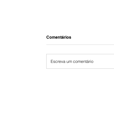
Comentários
Escreva um comentário
Pré-Conferência Ouse
Sonhar: um tempo de
renovo e esperança.