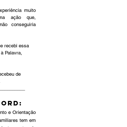
periência muito 
a ação que, 
ão conseguiria 
ue recebi essa 
 à Palavra, 
ecebeu de 
.
__________
CORD:
to e Orientação 
miliares tem em 