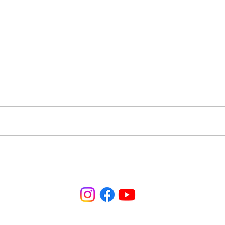
Nazateen: Sexta é dia de
Vem 
Brothers & Rosa na INCC!
Enco
Mulh