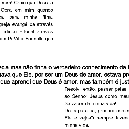
 mim! Creio que Deus já 
 Obra em mim quando 
da para minha filha, 
o
Bazar Missionário
reja evangélica através 
dicou. E foi ali através 
m Pr Vitor Farinelli, que 
ecia mas não tinha o verdadeiro conhecimento da P
chava que Ele, por ser um Deus de amor, estava p
o que aprendi que Deus é amor, mas também é justi
Resolvi então, passar pelas 
ao Senhor Jesus como meu 
Salvador da minha vida! 
De lá para cá, procuro cami
Ele e vejo-O sempre fazen
minha vida.