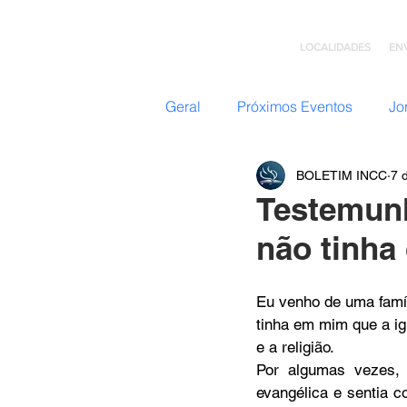
LOCALIDADES
EN
Geral
Próximos Eventos
Jo
BOLETIM INCC
7 
Nazateen (Adolescentes)
Testemunh
não tinha
Missões
GC: Grupo de C
Eu venho de uma famíl
Flavio Valvassoura
tinha em mim que a ig
Acolhi
e a religião.
Por algumas vezes, 
evangélica e sentia c
Retiro com Deus
Teatro I