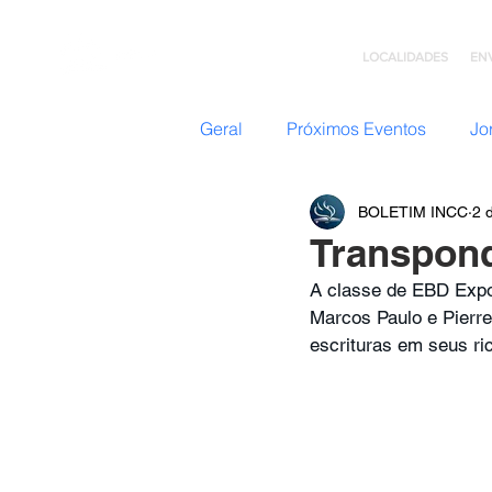
LOCALIDADES
EN
Geral
Próximos Eventos
Jo
BOLETIM INCC
2 
Nazateen (Adolescentes)
Transpon
A classe de EBD Expos
Missões
GC: Grupo de C
Marcos Paulo e Pierre
escrituras em seus ri
Flavio Valvassoura
Acolhi
Retiro com Deus
Teatro I