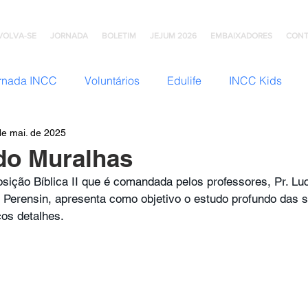
VOLVA-SE
JORNADA
BOLETIM
JEJUM 2026
EMBAIXADORES
CONT
rnada INCC
Voluntários
Edulife
INCC Kids
de mai. de 2025
JNI (Jovens)
Somos Família
Mulheres INCC
Hom
do Muralhas
ição Bíblica II que é comandada pelos professores, Pr. Luc
omunhão
Testemunhos
Grupo Ana Brasil
Colégio
 Perensin, apresenta como objetivo o estudo profundo das 
cos detalhes.
mento
INCC Extensões
Nazareno Central Music
NCC
Artesanato INCC
ACORD
ABRA-TE
DN