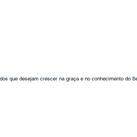
o
Bazar Missionário
todos que desejam crescer na graça e no conhecimento do S