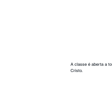
MC Nazarenos
Compaixã
A classe é aberta a 
Cristo.