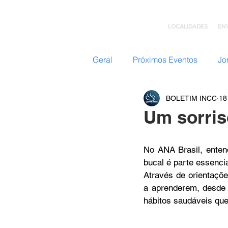
LOCALIDADES
EN
Geral
Próximos Eventos
Jo
BOLETIM INCC
18
Nazateen (Adolescentes)
Um sorris
Missões
GC: Grupo de C
No ANA Brasil, enten
bucal é parte essenci
Através de orientaçõe
Flavio Valvassoura
Acolhi
a aprenderem, desde 
hábitos saudáveis que 
Retiro com Deus
Teatro I