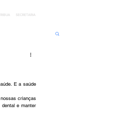
RIBUA
SECRETARIA
ens de Honra
 Jaime Kratz
aúde. E a saúde 
 nossas crianças 
Kingdom
dental e manter 
I
Hope Day