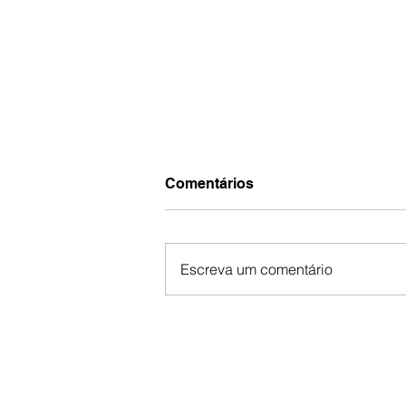
Comentários
Escreva um comentário
Campanha Solidária ANA
Brasil: aqueça uma família
com amor e esperança.