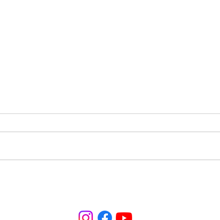
ANA Brasil está com vagas
Alim
abertas — Venha fazer parte
tran
dessa missão!