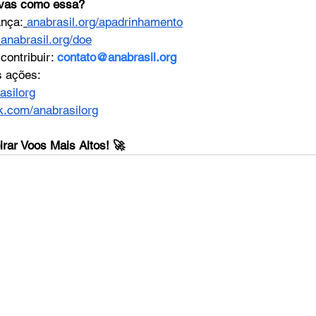
tivas como essa?
ança:
anabrasil.org/apadrinhamento
anabrasil.org/doe
ontribuir: 
contato@anabrasil.org
 ações:
silorg
k.com/anabrasilorg
rar Voos Mais Altos! 🚀