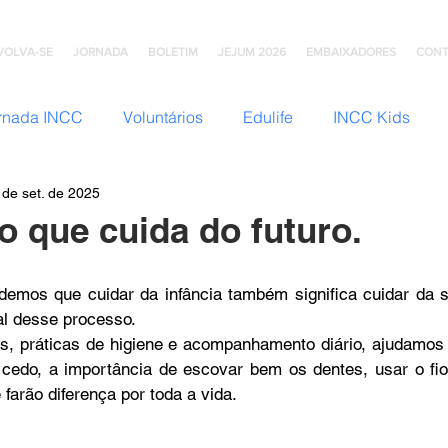
VOLVA-SE
JORNADA
BOLETIM
JEJUM 2026
EMBAIXADORES
CONT
rnada INCC
Voluntários
Edulife
INCC Kids
 de set. de 2025
JNI (Jovens)
Somos Família
Mulheres INCC
Hom
o que cuida do futuro.
omunhão
Testemunhos
Grupo Ana Brasil
Colégio
demos que cuidar da infância também significa cuidar da s
al desse processo.
s, práticas de higiene e acompanhamento diário, ajudamos
mento
INCC Extensões
Nazareno Central Music
cedo, a importância de escovar bem os dentes, usar o fio 
farão diferença por toda a vida.
NCC
Artesanato INCC
ACORD
ABRA-TE
DN