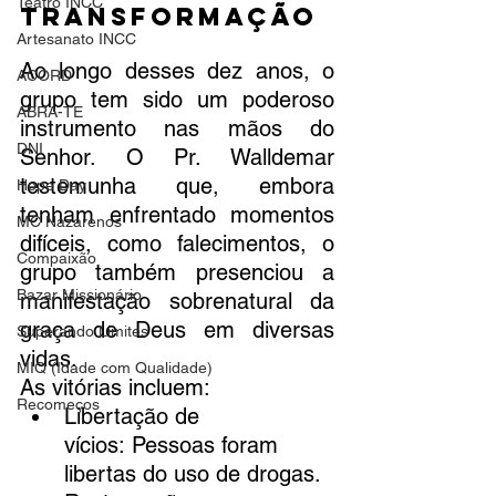
Teatro INCC
Transformação
Artesanato INCC
Ao longo desses dez anos, o 
ACORD
grupo tem sido um poderoso 
ABRA-TE
instrumento nas mãos do 
DNI
Senhor. O Pr. Walldemar 
testemunha que, embora 
Hope Day
tenham enfrentado momentos 
MC Nazarenos
difíceis, como falecimentos, o 
Compaixão
grupo também presenciou a 
Bazar Missionário
manifestação sobrenatural da 
graça de Deus em diversas 
Superando Limites
vidas.
MIQ (Idade com Qualidade)
As vitórias incluem:
Recomeços
Libertação de 
vícios: Pessoas foram 
libertas do uso de drogas.