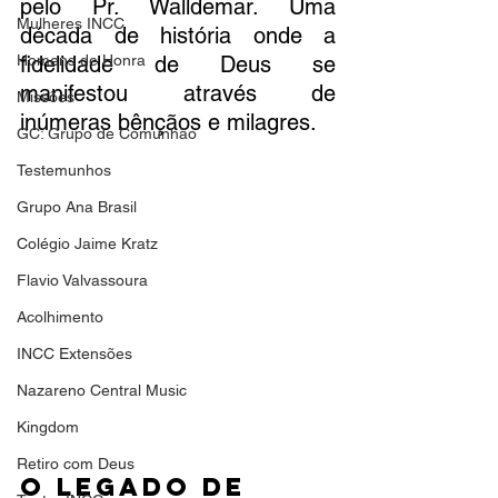
pelo Pr. Walldemar. Uma 
Mulheres INCC
década de história onde a 
Homens de Honra
fidelidade de Deus se 
manifestou através de 
Missões
inúmeras bênçãos e milagres.
GC: Grupo de Comunhão
Testemunhos
Grupo Ana Brasil
Colégio Jaime Kratz
Flavio Valvassoura
Acolhimento
INCC Extensões
Nazareno Central Music
Kingdom
Retiro com Deus
O Legado de 