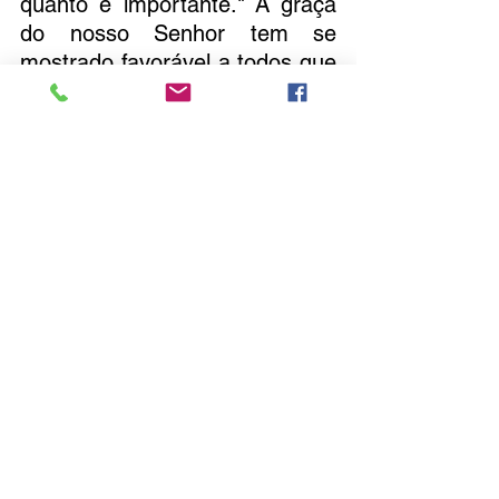
quanto é importante." A graça 
do nosso Senhor tem se 
mostrado favorável a todos que 
O buscam.
Detalhes do 
Grupo
Periodicidade: Quinzenalm
ente.
Dia e Horário: Sábados, às 
19:30h (ocorrendo em 
diferentes casas).
Temas de Estudos 
Recentes: Dependência 
emocional; A identidade 
perdida; O espírito de 
mulambo; Mordomia 