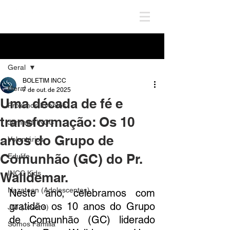
Post
Geral
BOLETIM INCC
Geral
7 de out. de 2025
Uma década de fé e
Próximos Eventos
transformação: Os 10
Jornada INCC
anos do Grupo de
Voluntários
Comunhão (GC) do Pr.
Edulife
INCC Kids
Walldemar.
Nazateen (Adolescentes)
Neste ano, celebramos com 
gratidão os 10 anos do Grupo 
JNI (Jovens)
de Comunhão (GC) liderado 
Somos Família