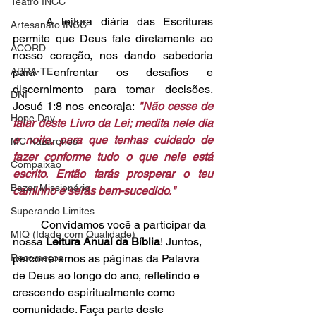
Teatro INCC
	A leitura diária das Escrituras 
Artesanato INCC
permite que Deus fale diretamente ao 
ACORD
nosso coração, nos dando sabedoria 
ABRA-TE
para enfrentar os desafios e 
discernimento para tomar decisões. 
DNI
Josué 1:8 nos encoraja:
 "Não cesse de 
Hope Day
falar deste Livro da Lei; medita nele dia 
e noite, para que tenhas cuidado de 
MC Nazarenos
fazer conforme tudo o que nele está 
Compaixão
escrito. Então farás prosperar o teu 
Bazar Missionário
caminho e serás bem-sucedido."
Superando Limites
	Convidamos você a participar da 
MIQ (Idade com Qualidade)
nossa 
Leitura Anual da Bíblia
! Juntos, 
Recomeços
percorreremos as páginas da Palavra 
de Deus ao longo do ano, refletindo e 
crescendo espiritualmente como 
comunidade. Faça parte deste 