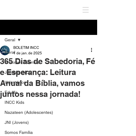
Post
Geral
BOLETIM INCC
Geral
1 de jan. de 2025
365 Dias de Sabedoria, Fé
Próximos Eventos
e Esperança: Leitura
Jornada INCC
Anual da Bíblia, vamos
Voluntários
juntos nessa jornada!
Edulife
INCC Kids
Nazateen (Adolescentes)
JNI (Jovens)
Somos Família