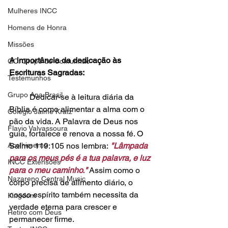
Mulheres INCC
Homens de Honra
Missões
A importância da dedicação às 
GC: Grupo de Comunhão
Escrituras Sagradas:
Testemunhos
Grupo Ana Brasil
	Dedicar-se à leitura diária da 
Bíblia é como alimentar a alma com o 
Colégio Jaime Kratz
pão da vida. A Palavra de Deus nos 
Flavio Valvassoura
guia, fortalece e renova a nossa fé. O 
Acolhimento
Salmo 119:105 nos lembra:
"Lâmpada 
para os meus pés é a tua palavra, e luz 
INCC Extensões
para o meu caminho."
 Assim como o 
Nazareno Central Music
corpo precisa de alimento diário, o 
nosso espírito também necessita da 
Kingdom
verdade eterna para crescer e 
Retiro com Deus
permanecer firme.