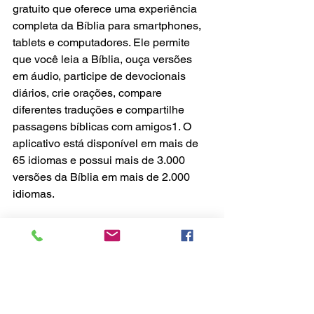
gratuito que oferece uma experiência 
completa da Bíblia para smartphones, 
tablets e computadores. Ele permite 
que você leia a Bíblia, ouça versões 
em áudio, participe de devocionais 
diários, crie orações, compare 
diferentes traduções e compartilhe 
passagens bíblicas com amigos1. O 
aplicativo está disponível em mais de 
65 idiomas e possui mais de 3.000 
versões da Bíblia em mais de 2.000 
idiomas.
	Para acompanhar o plano de 
leitura anual criado pela INCC, você 
pode baixar o aplicativo YouVersion na 
App Store ou Google Play Store e 
clicar aqui: