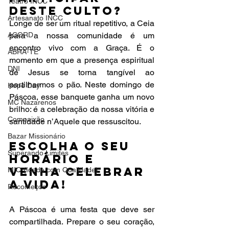
Teatro INCC
deste culto?
Artesanato INCC
Longe de ser um ritual repetitivo, a Ceia 
ACORD
para a nossa comunidade é um 
encontro vivo com a Graça. É o 
ABRA-TE
momento em que a presença espiritual 
DNI
de Jesus se torna tangível ao 
partilharmos o pão. Neste domingo de 
Hope Day
Páscoa, esse banquete ganha um novo 
MC Nazarenos
brilho: é a celebração da nossa vitória e 
Compaixão
santidade n’Aquele que ressuscitou.
Bazar Missionário
Escolha o seu 
Superando Limites
horário e 
venha celebrar 
MIQ (Idade com Qualidade)
a Vida!
Recomeços
A Páscoa é uma festa que deve ser 
compartilhada. Prepare o seu coração, 