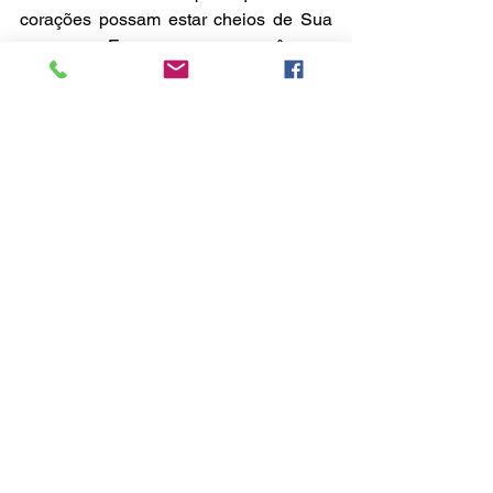
corações possam estar cheios de Sua 
presença. Esperamos por você para 
celebrarmos juntos a Vida abundante 
que só encontramos em Jesus! 
Ver tudo
Posts recentes