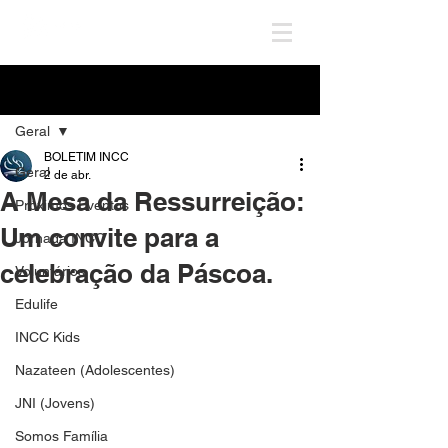
Post
Geral
BOLETIM INCC
Geral
2 de abr.
A Mesa da Ressurreição:
Próximos Eventos
Um convite para a
Jornada INCC
celebração da Páscoa.
Voluntários
Edulife
INCC Kids
Nazateen (Adolescentes)
JNI (Jovens)
Somos Família