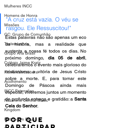
Mulheres INCC
Homens de Honra
"A cruz está vazia. O véu se 
Missões
rasgou. Ele Ressuscitou!" 
GC: Grupo de Comunhão
Estas palavras não são apenas um eco 
Testemunhos
da história, mas a realidade que 
sustenta a nossa fé todos os dias. No 
Grupo Ana Brasil
próximo domingo, 
dia 05 de abril
, 
Colégio Jaime Kratz
celebraremos o evento mais glorioso do 
cristianismo: a vitória de Jesus Cristo 
Flavio Valvassoura
sobre a morte. E, para tornar este 
Acolhimento
Domingo de Páscoa ainda mais 
INCC Extensões
especial, viveremos juntos um momento 
de profunda entrega e gratidão: a 
Santa 
Nazareno Central Music
Ceia do Senhor
.
Kingdom
Por que 
Retiro com Deus
participar 