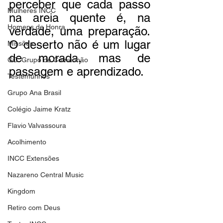
perceber que cada passo 
Mulheres INCC
na areia quente é, na 
Homens de Honra
verdade, uma preparação. 
O deserto não é um lugar 
Missões
de morada, mas de 
GC: Grupo de Comunhão
passagem e aprendizado.
Testemunhos
Grupo Ana Brasil
Colégio Jaime Kratz
Flavio Valvassoura
Acolhimento
INCC Extensões
Nazareno Central Music
Kingdom
Retiro com Deus