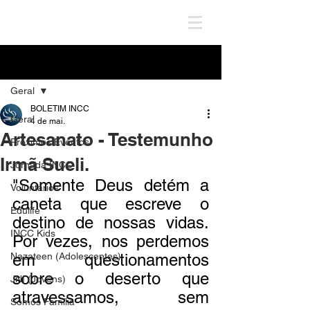
Post
Geral
BOLETIM INCC
Geral
4 de mai.
Artesanato - Testemunho
Próximos Eventos
Irmã Sueli.
Jornada INCC
"Somente Deus detém a 
Voluntários
caneta que escreve o 
Edulife
destino de nossas vidas. 
INCC Kids
Por vezes, nos perdemos 
Nazateen (Adolescentes)
em questionamentos 
sobre o deserto que 
JNI (Jovens)
atravessamos, sem 
Somos Família