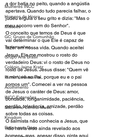
a dor batia no peito, quando a angústia 
Mulheres INCC
apertava. Quando tudo parecia falhar, o 
Homens de Honra
judeu erguia o seu grito e dizia: "Mas o 
meu socorro vem do Senhor". 
Missões
O conceito que temos de Deus é que 
GC: Grupo de Comunhão
vai determinar o que Ele é capaz de 
Testemunhos
fazer em nossa vida. Quando aceitei 
Jesus, Ele me mostrou o rosto do 
Grupo Ana Brasil
verdadeiro Deus: vi o rosto de Deus no 
Colégio Jaime Kratz
rosto de Jesus. Jesus disse: "Quem vê 
a mim, vê ao Pai, porque eu e o pai 
Flavio Valvassoura
somos um". Comecei a ver na pessoa 
Acolhimento
de Jesus o caráter de Deus: amor, 
INCC Extensões
bondade, longanimidade, paciência, 
perdão, tolerância, amizade, perdão 
Nazareno Central Music
sobre todas as coisas. 
Kingdom
O salmista não conhecia a Jesus, que 
Retiro com Deus
não havia sido ainda revelado aos 
homens, mas, apesar disso, pinta aqui 