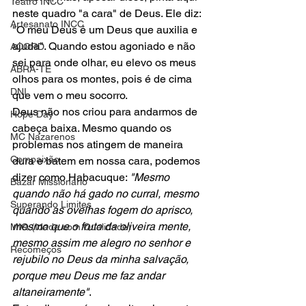
Teatro INCC
neste quadro "a cara" de Deus. Ele diz: 
Artesanato INCC
"O meu Deus é um Deus que auxilia e 
ajuda". Quando estou agoniado e não 
ACORD
sei para onde olhar, eu elevo os meus 
ABRA-TE
olhos para os montes, pois é de cima 
DNI
que vem o meu socorro.
Deus não nos criou para andarmos de 
Hope Day
cabeça baixa. Mesmo quando os 
MC Nazarenos
problemas nos atingem de maneira 
Compaixão
dura e batem em nossa cara, podemos 
dizer como Habacuque: 
"Mesmo 
Bazar Missionário
quando não há gado no curral, mesmo 
Superando Limites
quando as ovelhas fogem do aprisco, 
mesmo que o fruto da oliveira mente, 
MIQ (Idade com Qualidade)
mesmo assim me alegro no senhor e 
Recomeços
rejubilo no Deus da minha salvação, 
porque meu Deus me faz andar 
altaneiramente"
.