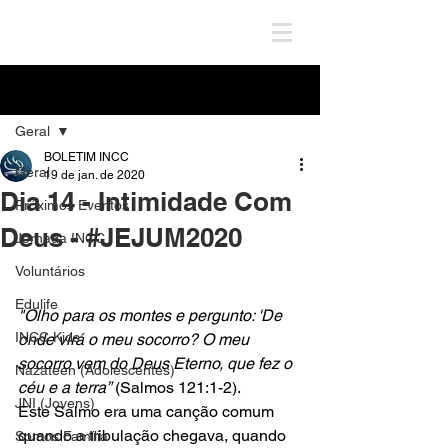
Post
Geral
BOLETIM INCC
Geral
19 de jan. de 2020
Dia 14 - Intimidade Com
Próximos Eventos
Deus - #JEJUM2020
Jornada INCC
Voluntários
Edulife
"Olho para os montes e pergunto: 'De 
INCC Kids
onde virá o meu socorro? O meu 
socorro vem do Deus Eterno, que fez o 
Nazateen (Adolescentes)
céu e a terra”
 (Salmos 121:1-2). 
JNI (Jovens)
Este Salmo era uma canção comum 
quando a tribulação chegava, quando 
Somos Família