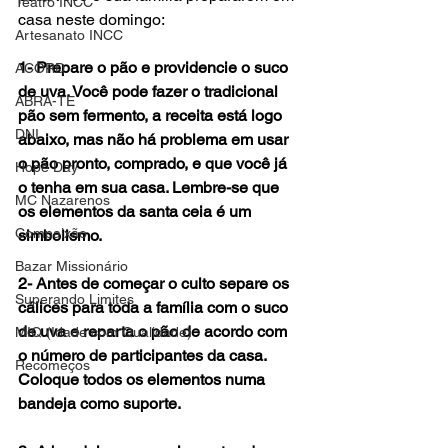
Teatro INCC
casa neste domingo:
Artesanato INCC
1- Prepare o pão e providencie o suco 
ACORD
de uva. Você pode fazer o tradicional 
ABRA-TE
pão sem fermento, a receita está logo 
DNI
abaixo, mas não há problema em usar 
o pão pronto, comprado, e que você já 
Hope Day
o tenha em sua casa. Lembre-se que 
MC Nazarenos
os elementos da santa ceia é um 
Compaixão
simbolismo.
Bazar Missionário
2- Antes de começar o culto separe os 
Superando Limites
cálices para toda a família com o suco 
de uva e reparta o pão de acordo com 
MIQ (Idade com Qualidade)
o número de participantes da casa. 
Recomeços
Coloque todos os elementos numa 
bandeja como suporte. 