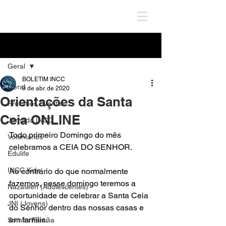
Post
Geral
BOLETIM INCC
Geral
9 de abr. de 2020
Orientações da Santa
Próximos Eventos
Ceia ONLINE
Jornada INCC
Todo primeiro Domingo do mês 
Voluntários
celebramos a CEIA DO SENHOR.
Edulife
INCC Kids
Ao contrário do que normalmente 
fazemos, nesse domingo teremos a 
Nazateen (Adolescentes)
oportunidade de celebrar a Santa Ceia 
JNI (Jovens)
do Senhor dentro das nossas casas e 
em família.
Somos Família