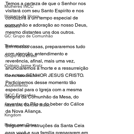
Temos a certeza de que o Senhor nos 
Mulheres INCC
visitará com seu Santo Espírito e nos 
Homens de Honra
conduzirá a um tempo especial de 
comunhão e adoração ao nosso Deus, 
Missões
mesmo distantes uns dos outros.
GC: Grupo de Comunhão
Testemunhos
Em nossas casas, prepararemos tudo 
com atenção, entendimento e 
Grupo Ana Brasil
reverência, afinal, mais uma vez, 
Colégio Jaime Kratz
anunciaremos a morte e a ressurreição 
do nosso SENHOR JESUS CRISTO.
Flavio Valvassoura
Participemos desse momento tão 
Acolhimento
especial para o Igreja com a mesma 
INCC Extensões
alegria da Comunhão da Mesa, do 
levantar do Pão e do beber do Cálice 
Nazareno Central Music
da Nova Aliança.
Kingdom
Retiro com Deus
Seguem as instruções da Santa Ceia 
para você e sua família prepararem em 